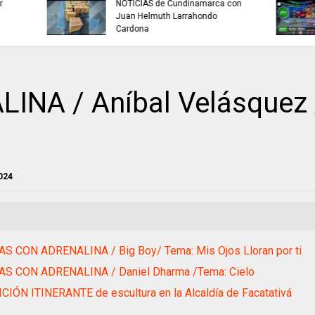
buscan mejorar la c
INFORMACIÓN internacional
agua que consumen
familias en Cundin
NA / Aníbal Velásquez /
024
AS CON ADRENALINA / Big Boy/ Tema: Mis Ojos Lloran por ti
AS CON ADRENALINA / Daniel Dharma /Tema: Cielo
IÓN ITINERANTE de escultura en la Alcaldía de Facatativá