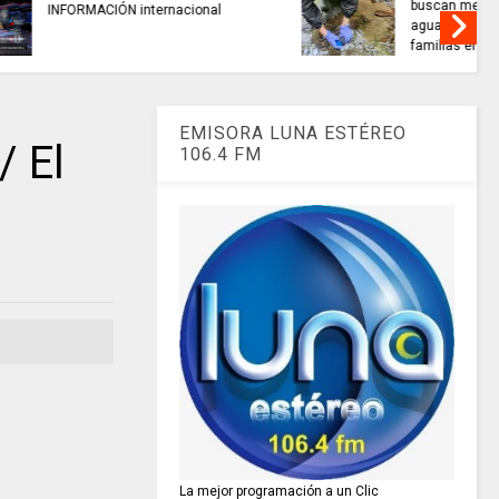
alidad del
TRABAJO....................si hay //
 miles de
jueves 6 de agosto de 2026
amarca.
EMISORA LUNA ESTÉREO
 El
106.4 FM
La mejor programación a un Clic