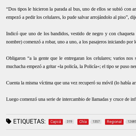
“Dos tipos le hicieron la parada al bus, uno de ellos se subió con 
empezó a pedir los celulares, lo pude salvar arrojándolo al piso”, dij
Indicó que uno de los bandidos, vestido de negro y con chaqueta 
nombre) comenzó a robar, uno a uno, a los pasajeros iniciando por l
Obligaron “a la gente que le entregaran los celulares; varios no
muchacha empezó a gritar «la policía, la Policía«; el tipo se puso ne
Cuenta la misma víctima que una vez recuperó su móvil (lo había arr
Luego comenzó una serie de intercambio de llamadas y cruce de info
ETIQUETAS:
Cajicá
Chía
Regional
319
1357
1268