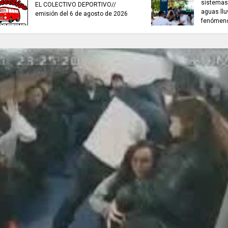
sistemas de recolección de
TRABAJO...................
aguas lluvias para enfrentar el
viernes 7 de agost
fenómeno de El Niño.