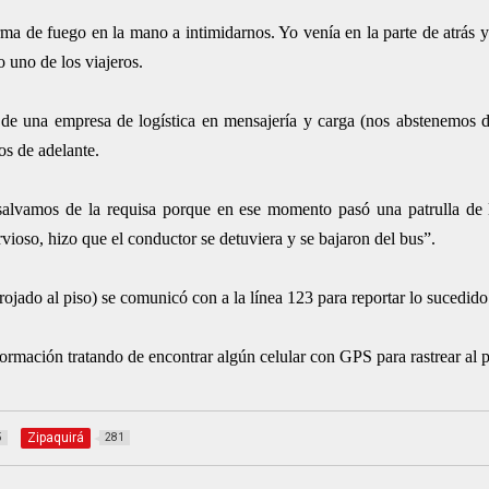
arma de fuego en la mano a intimidarnos. Yo venía en la parte de atrás 
o uno de los viajeros.
de una empresa de logística en mensajería y carga (nos abstenemos d
os de adelante.
s salvamos de la requisa porque en ese momento pasó una patrulla de 
rvioso, hizo que el conductor se detuviera y se bajaron del bus”.
ojado al piso) se comunicó con a la línea 123 para reportar lo sucedido
rmación tratando de encontrar algún celular con GPS para rastrear al 
Zipaquirá
5
281