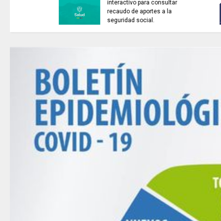
ARTISTAS CON ADRENALINA //
Bonnie Tyler / Total eclipse of
the heart