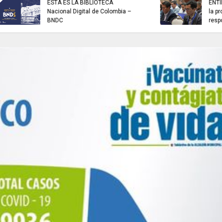
SELECCIÓN CUNDINAMARCA de
EN CITA CON CUN
baloncesto se coronó
informa: Juan Helm
campeona nacional.
Larrahondo Cardon