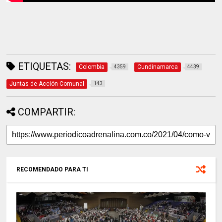
ETIQUETAS:
Colombia
Cundinamarca
4359
4439
Juntas de Acción Comunal
143
COMPARTIR:
RECOMENDADO PARA TI