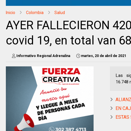
Inicio
Colombia
Salud
AYER FALLECIERON 420 
covid 19, en total van 6
Informativo Regional Adrenalina
martes, 20 de abril de 2021
Las sig
16.748 
ALIANZ
EN CAJ
ESTAS S