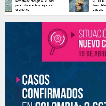
NOTICIAS de Cundinamarca con
Juan Helmuth Larrahondo
Cardona