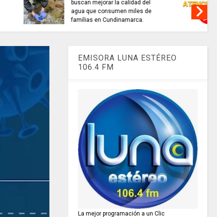
alidad del
TRABAJO....................si hay //
 miles de
jueves 6 de agosto de 2026
amarca.
EMISORA LUNA ESTÉREO
106.4 FM
La mejor programación a un Clic