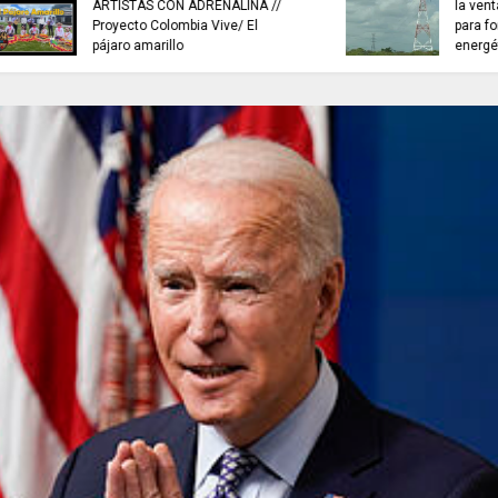
NOTICIAS de Cundinamarca con
INFORMACIÓN inter
Juan Helmuth Larrahondo
Cardona