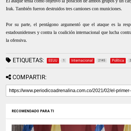
El ataque tenía como objetivo la posición de ambos grupos y un car
Irak. También fueron destruidos tres camiones con municiones.
Por su parte, el pentágono argumentó que el ataque es la respu
estadounidenses y contra la coalición internacional que lucha contr
la ofensiva.
ETIQUETAS:
EEUU
Internacional
Política
1
2145
COMPARTIR:
RECOMENDADO PARA TI