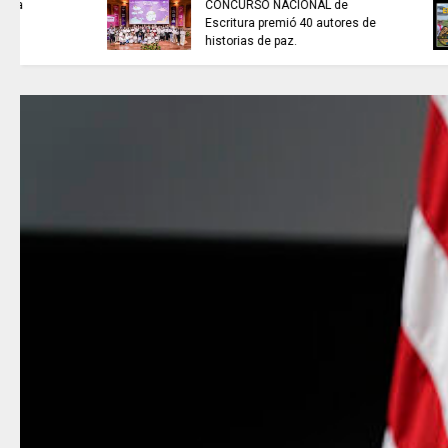
la venta de energía a Ecuador
para fortalecer la integración
energética.