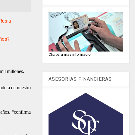
Rusia
5
iños?
Clic para más información
mil millones.
ASESORIAS FINANCIERAS
radera en nuestro
o años, “confirma