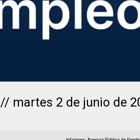
y // martes 2 de junio de 
................................................ Informes: Agencia Pública de Emp