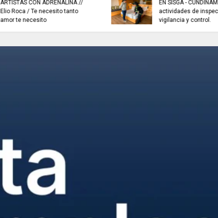
sistemas de recolección de
TRABAJO...................
aguas lluvias para enfrentar el
viernes 7 de agost
fenómeno de El Niño.