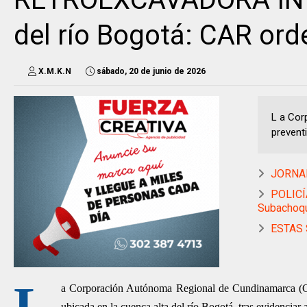
del río Bogotá: CAR or
X.M.K.N
sábado, 20 de junio de 2026
L a Cor
preventi
JORNAD
POLICÍA
Subachoqu
ESTAS 
L
a Corporación Autónoma Regional de Cundinamarca (CA
ubicada en la cuenca alta del río Bogotá, tras evidenciar