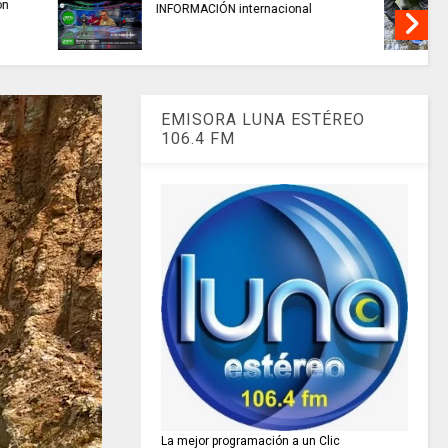
alidad del
TRABAJO....................si hay //
 miles de
jueves 6 de agosto de 2026
amarca.
EMISORA LUNA ESTÉREO
106.4 FM
La mejor programación a un Clic