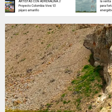
NOTICIAS de Cundinamarca con
Juan Helmuth Larrahondo
Cardona