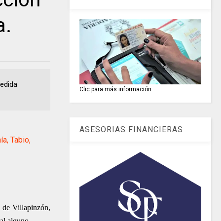
a.
edida
Clic para más información
ASESORIAS FINANCIERAS
a, Tabio,
de Villapinzón,
al alguno.