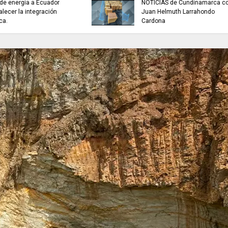
buscan mejorar la c
INFORMACIÓN internacional
agua que consumen
familias en Cundin