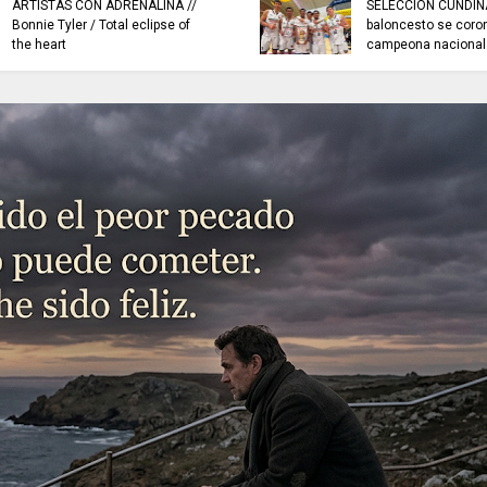
ARTISTAS CON ADRENALINA //
SELECCIÓN CUNDI
Bonnie Tyler / Total eclipse of
baloncesto se coro
the heart
campeona nacional