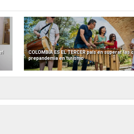
el
COLOMBIA ES EL TERCER país en superar las c
prepandemia en turismo