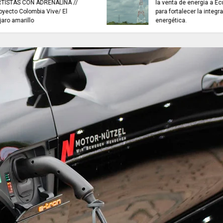
buscan mejorar la calidad del
TRABAJO..................
agua que consumen miles de
jueves 6 de agosto
familias en Cundinamarca.