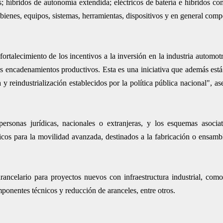
s; híbridos de autonomía extendida; eléctricos de batería e híbridos co
 bienes, equipos, sistemas, herramientas, dispositivos y en general com
talecimiento de los incentivos a la inversión en la industria automotri
los encadenamientos productivos. Esta es una iniciativa que además est
 y reindustrialización establecidos por la política pública nacional", as
rsonas jurídicas, nacionales o extranjeras, y los esquemas asociat
gicos para la movilidad avanzada, destinados a la fabricación o ensamb
rancelario para proyectos nuevos con infraestructura industrial, com
mponentes técnicos y reducción de aranceles, entre otros.