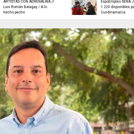
ARTISTAS CON ADRENALINA //
ExpoEmpleo SENA J
Luis Román Balagay / A lo
1.220 disponibles p
hecho pecho
Cundinamarca.