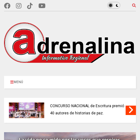
MENÚ
ARTISTAS CON ADRENALINA // Proyecto
Colombia Vive/ El pájaro amarillo