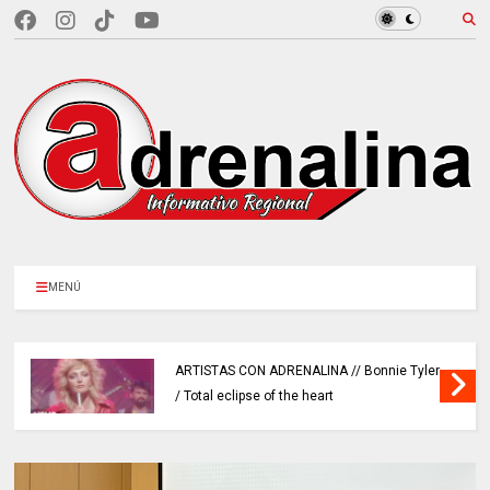
MENÚ
SELECCIÓN CUNDINAMARCA de baloncesto
se coronó campeona nacional.