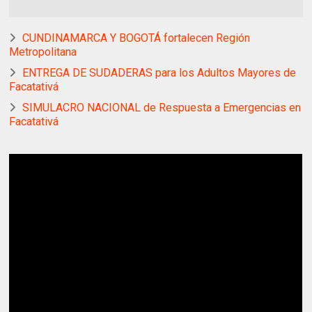
CUNDINAMARCA Y BOGOTÁ fortalecen Región
Metropolitana
ENTREGA DE SUDADERAS para los Adultos Mayores de
Facatativá
SIMULACRO NACIONAL de Respuesta a Emergencias en
Facatativá