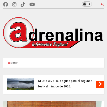
MENÚ
s aguas para el segundo
TRABAJO............si
o de 2026.
agosto