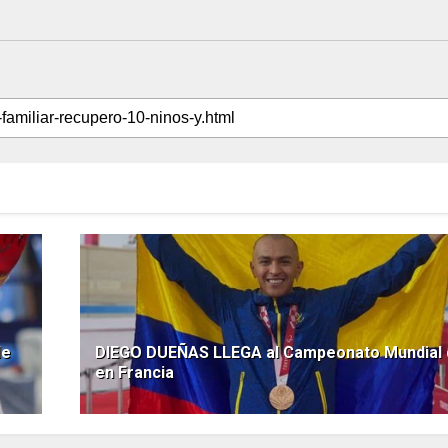
de
DIEGO DUEÑAS LLEGA al Campeonato Mundial d
en Francia