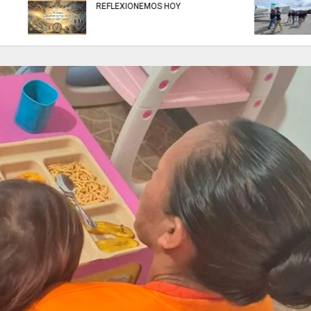
EN SISGA - CUNDINAMARCA,
EN CHÍA: medidas d
actividades de inspección,
para preservar el or
vigilancia y control.
hoy 7 de agosto