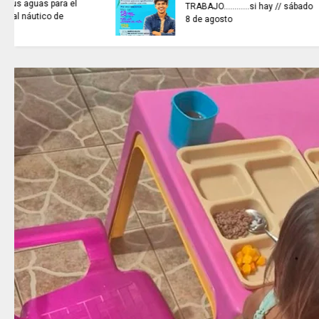
ARTISTAS CON ADRENALINA //
Elio Roca / Te necesito tanto
amor te necesito