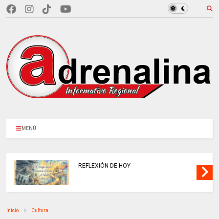
MENÚ
MINSALUD LANZÓ tablero interactivo para
consultar recaudo de aportes a la
seguridad social.
Inicio
Cultura