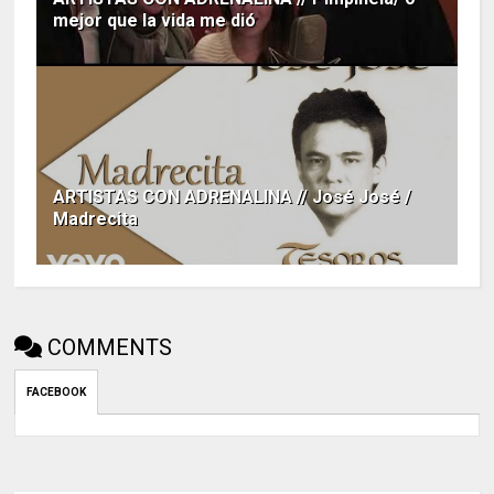
mejor que la vida me dió
ARTISTAS CON ADRENALINA // José José /
Madrecita
COMMENTS
FACEBOOK