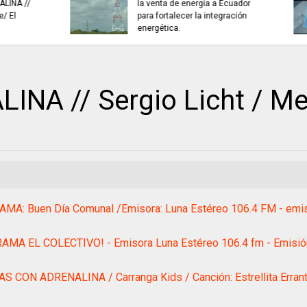
NOTICIAS de Cundinamarca con
INFORMACIÓN inter
Juan Helmuth Larrahondo
Cardona
NA // Sergio Licht / Me
MA: Buen Día Comunal /Emisora: Luna Estéreo 106.4 FM - emis
AMA EL COLECTIVO! - Emisora Luna Estéreo 106.4 fm - Emisión
S CON ADRENALINA / Carranga Kids / Canción: Estrellita Erran