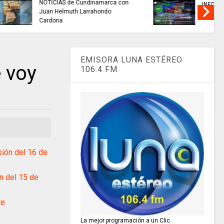
buscan mejorar la calidad del
nacional
agua que consumen miles de
familias en Cundinamarca.
EMISORA LUNA ESTÉREO
 voy
106.4 FM
ión del 16 de
 del 15 de
te
La mejor programación a un Clic