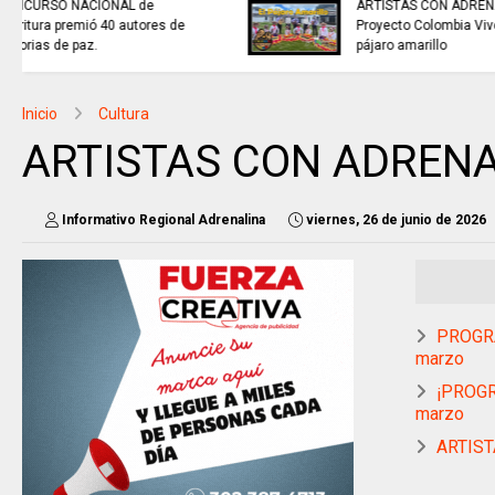
la venta de energía a Ecuador
para fortalecer la integración
energética.
Inicio
Cultura
ARTISTAS CON ADRENALI
Informativo Regional Adrenalina
viernes, 26 de junio de 2026
PROGRA
marzo
¡PROGR
marzo
ARTISTA