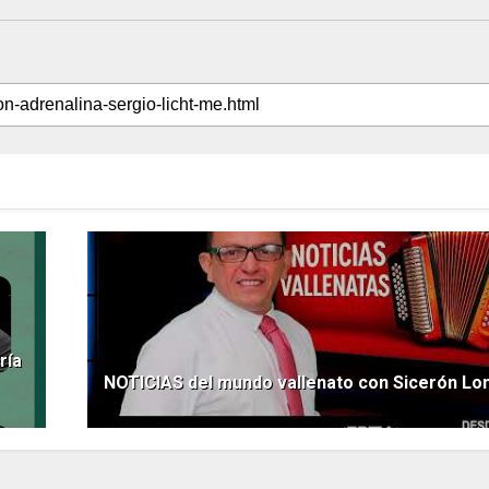
ría
NOTICIAS del mundo vallenato con Sicerón L