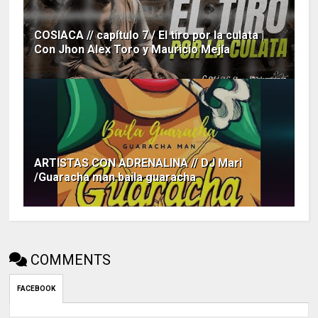
COSIACA // capítulo 7 / El tiro por la culata |
Con Jhon Alex Toro y Mauricio Mejía
ARTISTAS CON ADRENALINA // DJ Mari
/Guaracha man baila guaracha
COMMENTS
FACEBOOK