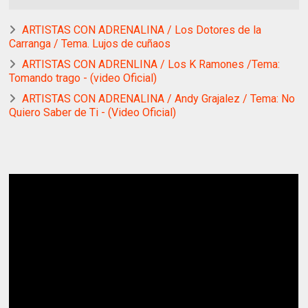
ARTISTAS CON ADRENALINA / Los Dotores de la
Carranga / Tema. Lujos de cuñaos
ARTISTAS CON ADRENLINA / Los K Ramones /Tema:
Tomando trago - (video Oficial)
ARTISTAS CON ADRENALINA / Andy Grajalez / Tema: No
Quiero Saber de Ti - (Video Oficial)