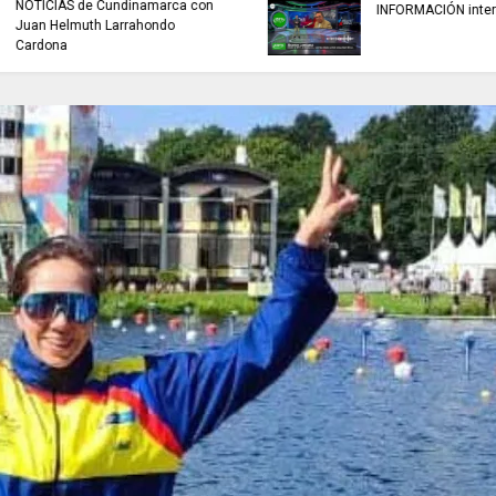
buscan mejorar la c
INFORMACIÓN internacional
agua que consumen
familias en Cundin