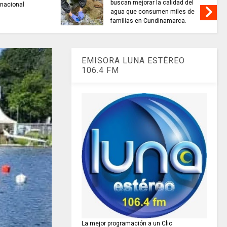
alidad del
TRABAJO....................si hay //
 miles de
jueves 6 de agosto de 2026
amarca.
EMISORA LUNA ESTÉREO
106.4 FM
La mejor programación a un Clic