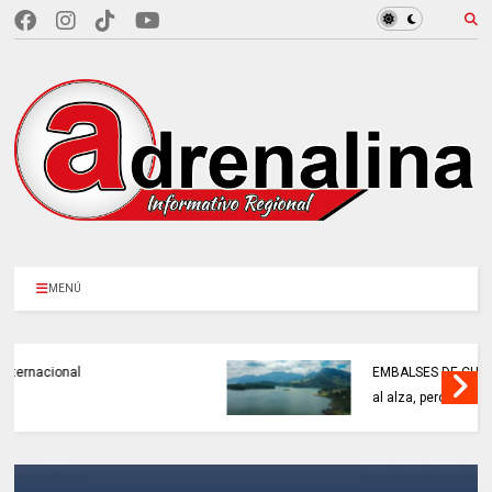
MENÚ
EMBALSES DE CUNDINAMARCA cierran julio
al alza, pero El Niño ya está en camino.