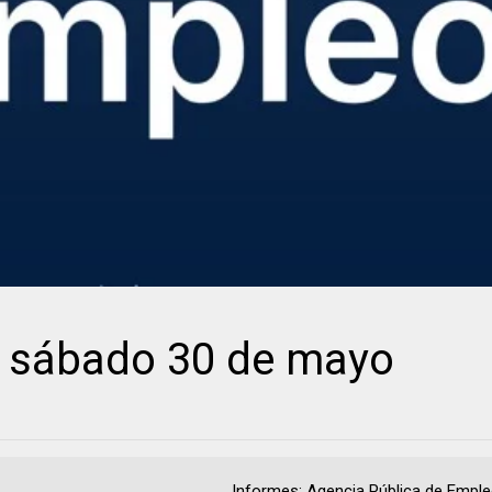
 // sábado 30 de mayo
................................................ Informes: Agencia Pública de Emp