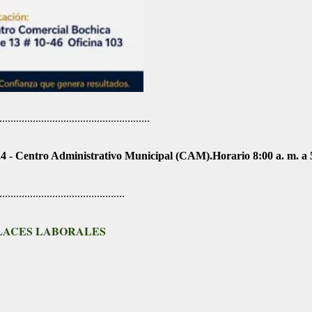
........................................
4 - Centro Administrativo Municipal (CAM).Horario 8:00 a. m. a 
.............................................
LACES LABORALES