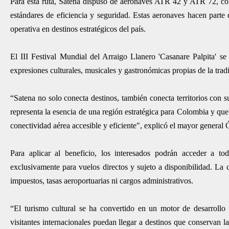
Para esta ruta, Satena dispuso de aeronaves ATR 42 y ATR 72, con 
estándares de eficiencia y seguridad. Estas aeronaves hacen parte 
operativa en destinos estratégicos del país.
El III Festival Mundial del Arraigo Llanero 'Casanare Palpita' s
expresiones culturales, musicales y gastronómicas propias de la tradic
“Satena no solo conecta destinos, también conecta territorios con s
representa la esencia de una región estratégica para Colombia y quer
conectividad aérea accesible y eficiente", explicó el mayor general
Para aplicar al beneficio, los interesados podrán acceder a to
exclusivamente para vuelos directos y sujeto a disponibilidad. La 
impuestos, tasas aeroportuarias ni cargos administrativos.
“El turismo cultural se ha convertido en un motor de desarroll
visitantes internacionales puedan llegar a destinos que conservan la