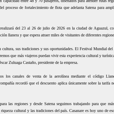
capacidad entre 48 y 70 pasajeros, diseñados para atender rutas regi
del proceso de fortalecimiento de flota que adelanta Satena para ampl
e realizará del 23 al 26 de julio de 2026 en la ciudad de Aguazul, 
ión llanera y que espera atraer miles de visitantes de diferentes regione
u cultura, sus tradiciones y sus oportunidades. El Festival Mundial de
emos que más viajeros puedan vivir esta experiencia cultural y turístic
 Óscar Zuluaga Castaño, presidente de la empresa.
dos los canales de venta de la aerolínea mediante el código Llane
compañía recordó que el descuento aplica únicamente sobre la tarifa n
o para las regiones y desde Satena seguimos trabajando para que má
 riqueza cultural y las tradiciones del país. Casanare es hoy uno de eso