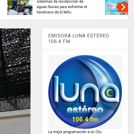
as para
CONCURSO NACIONAL de
nomías
Escritura premió 40 autores de
as.
historias de paz.
EMISORA LUNA ESTÉREO
106.4 FM
La mejor programación a un Clic