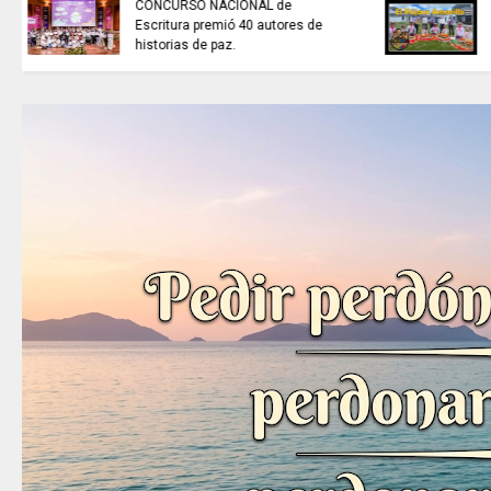
NOTICIAS de Cundinamarca con
Juan Helmuth Larrahondo
Cardona