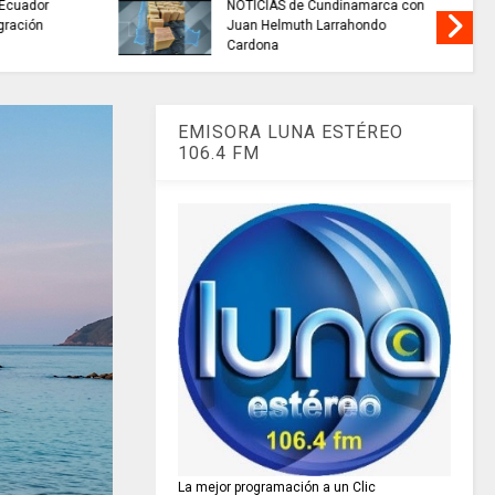
alidad del
TRABAJO....................si hay //
 miles de
jueves 6 de agosto de 2026
amarca.
EMISORA LUNA ESTÉREO
106.4 FM
La mejor programación a un Clic