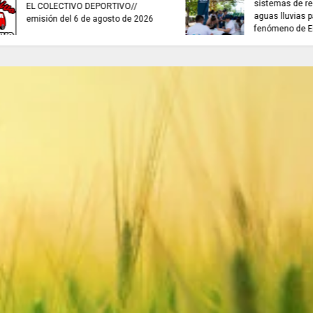
TRABAJO...........................si hay //
ES HORA DE REFLE
viernes 7 de agosto de 2026