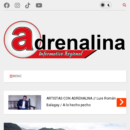
MENÚ
ARTISTAS CON ADRENALINA // Luis Román
Balagay / A lo hecho pecho