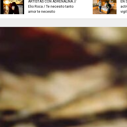
EN SISGA - CUNDINAMARCA,
EN CHÍA: medidas d
actividades de inspección,
para preservar el or
vigilancia y control.
hoy 7 de agosto