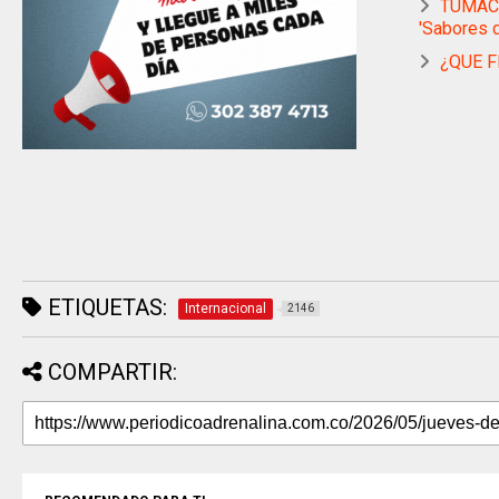
TUMACO
'Sabores d
¿QUE F
ETIQUETAS:
Internacional
2146
COMPARTIR: