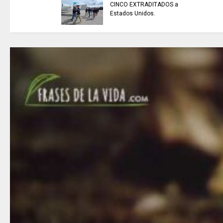
ARTISTAS CON ADRENALINA //
Elio Roca / Te necesito tanto
amor te necesito