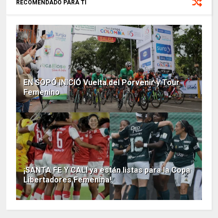
RECOMENDADO PARA TI
EN SOPÓ INICIÓ Vuelta del Porvenir y Tour
Femenino
¡SANTA FE Y CALI ya están listas para la Copa
Libertadores Femenina!