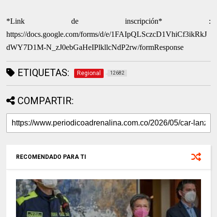
*Link de inscripción* :
https://docs.google.com/forms/d/e/1FAIpQLSczcD1VhiCf3ikRkJ
dWY7D1M-N_zJ0ebGaHeIPlkllcNdP2rw/formResponse
ETIQUETAS:
Regional
12682
COMPARTIR:
RECOMENDADO PARA TI