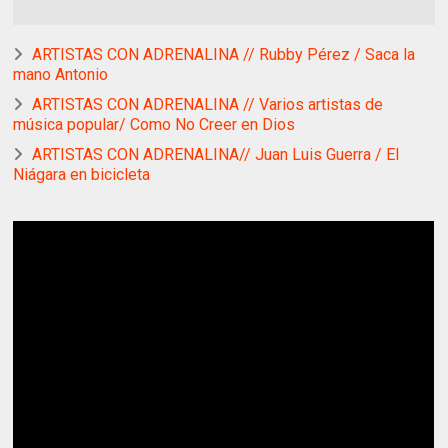
ARTISTAS CON ADRENALINA // Rubby Pérez / Saca la
mano Antonio
ARTISTAS CON ADRENALINA // Varios artistas de
música popular/ Como No Creer en Dios
ARTISTAS CON ADRENALINA// Juan Luis Guerra / El
Niágara en bicicleta