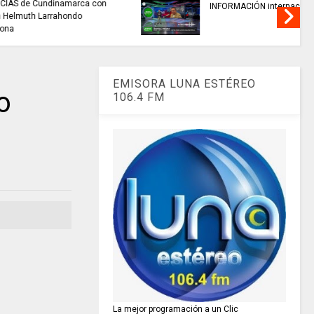
..si hay //
REFLEXIÓN DE HOY
 de 2026
EMISORA LUNA ESTÉREO
o
106.4 FM
La mejor programación a un Clic