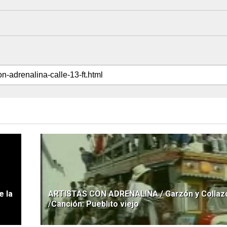
 la
ARTISTAS CON ADRENALINA / Garzón y Collaz
/Canción: Pueblito viejo