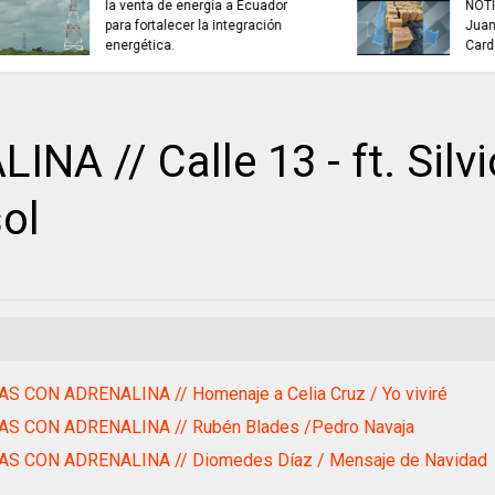
buscan mejorar la calidad del
TRABAJO..................
agua que consumen miles de
jueves 6 de agosto
familias en Cundinamarca.
 // Calle 13 - ft. Silvi
sol
AS CON ADRENALINA // Homenaje a Celia Cruz / Yo viviré
AS CON ADRENALINA // Rubén Blades /Pedro Navaja
AS CON ADRENALINA // Diomedes Díaz / Mensaje de Navidad