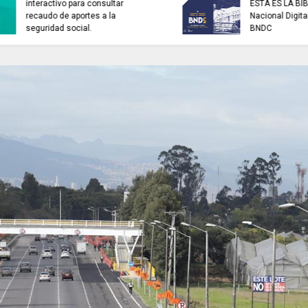
ENTIDADES PÚBLICAS reforzaron
ARTISTAS CON ADR
la protección de datos y el uso
Bonnie Tyler / Total
responsable de la IA.
the heart