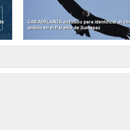
te
CAR ADELANTA estudios para identificar al có
andino en el Páramo de Sumapaz