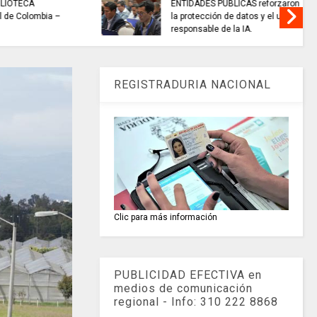
ENALINA //
SELECCIÓN CUNDINAMARCA de
 eclipse of
baloncesto se coronó
campeona nacional.
REGISTRADURIA NACIONAL
Clic para más información
PUBLICIDAD EFECTIVA en
medios de comunicación
regional - Info: 310 222 8868