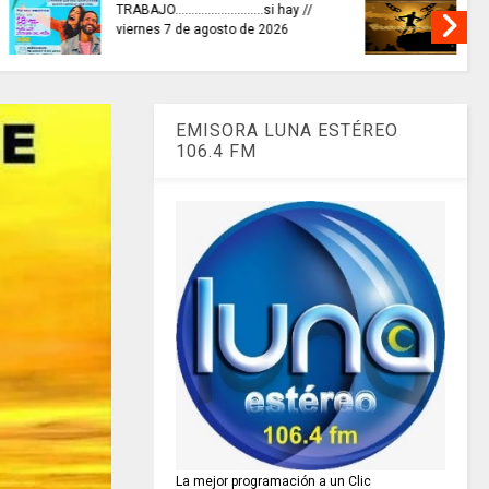
as para
CONCURSO NACIONAL de
nomías
Escritura premió 40 autores de
as.
historias de paz.
EMISORA LUNA ESTÉREO
106.4 FM
La mejor programación a un Clic