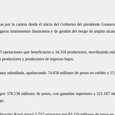
s por la cartera desde el inicio del Gobierno del presidente Gustavo 
aron instrumentos financieros y de gestión del riesgo de amplio alcanc
5 operaciones que beneficiaron a 34.318 productores, movilizando más
 productores y productores de ingresos bajos.
tasa subsidiada, apalancando 74.658 millones de pesos en crédito y 15
or 378.138 millones de pesos, con garantías superiores a 321.187 mi
go.
italización Rural apoyó 3.757 proyectos por 83.119 millones de pesos en