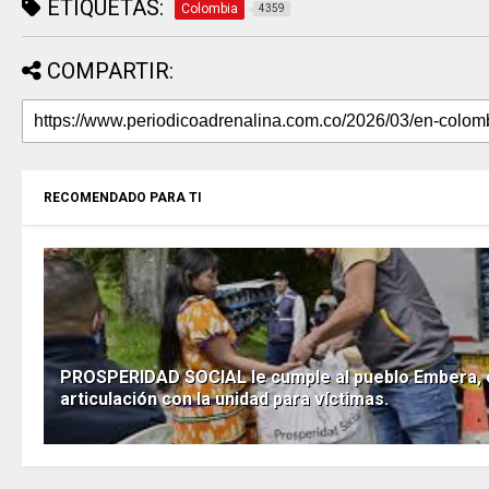
ETIQUETAS:
Colombia
4359
COMPARTIR:
RECOMENDADO PARA TI
PROSPERIDAD SOCIAL le cumple al pueblo Embera, 
articulación con la unidad para víctimas.