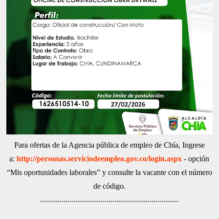
Para ofertas de la Agencia pública de empleo de Chía, Ingrese
a:
http://personas.serviciodeempleo.gov.co/login.aspx
- opción
“Mis oportunidades laborales” y consulte la vacante con el número
de código.
.......................................................................