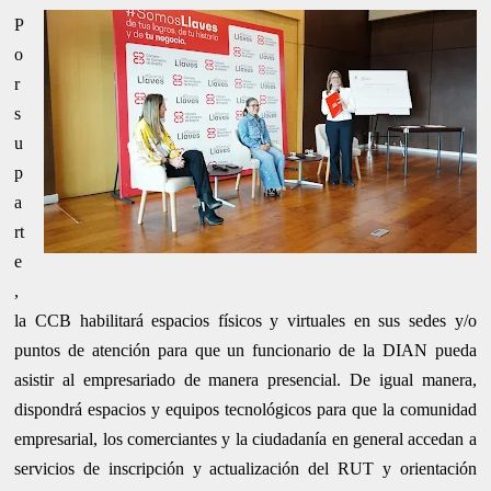
P
o
r
s
u
p
a
rt
e
,
la CCB habilitará espacios físicos y virtuales en sus sedes y/o
puntos de atención para que un funcionario de la DIAN pueda
asistir al empresariado de manera presencial. De igual manera,
dispondrá espacios y equipos tecnológicos para que la comunidad
empresarial, los comerciantes y la ciudadanía en general accedan a
servicios de inscripción y actualización del RUT y orientación