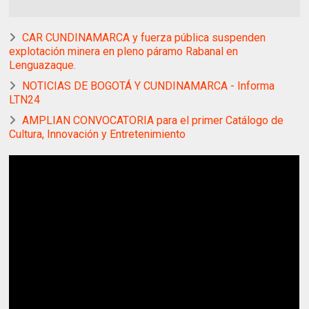
CAR CUNDINAMARCA y fuerza pública suspenden
explotación minera en pleno páramo Rabanal en
Lenguazaque.
NOTICIAS DE BOGOTÁ Y CUNDINAMARCA - Informa
LTN24
AMPLIAN CONVOCATORIA para el primer Catálogo de
Cultura, Innovación y Entretenimiento