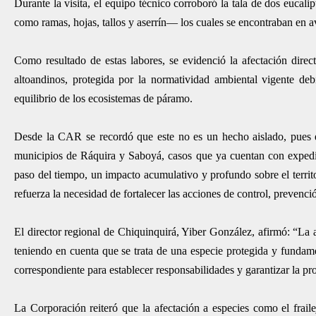
Durante la visita, el equipo técnico corroboró la tala de dos eucal
como ramas, hojas, tallos y aserrín— los cuales se encontraban en
Como resultado de estas labores, se evidenció la afectación direct
altoandinos, protegida por la normatividad ambiental vigente deb
equilibrio de los ecosistemas de páramo.
Desde la CAR se recordó que este no es un hecho aislado, pues en 
municipios de Ráquira y Saboyá, casos que ya cuentan con expedien
paso del tiempo, un impacto acumulativo y profundo sobre el territo
refuerza la necesidad de fortalecer las acciones de control, prevenci
El director regional de Chiquinquirá, Yiber González, afirmó: “La a
teniendo en cuenta que se trata de una especie protegida y fundam
correspondiente para establecer responsabilidades y garantizar la pr
La Corporación reiteró que la afectación a especies como el frail