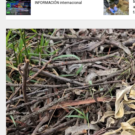
TRABAJO....................si hay //
jueves 6 de agosto de 2026