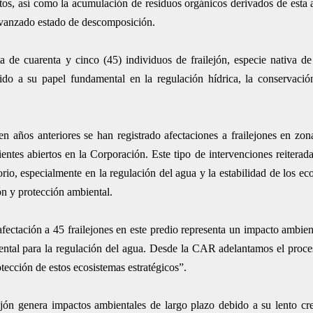
iptos, así como la acumulación de residuos orgánicos derivados de esta
 avanzado estado de descomposición.
a de cuarenta y cinco (45) individuos de frailejón, especie nativa de
ido a su papel fundamental en la regulación hídrica, la conservació
años anteriores se han registrado afectaciones a frailejones en zona
tes abiertos en la Corporación. Este tipo de intervenciones reiterada
rio, especialmente en la regulación del agua y la estabilidad de los ec
ón y protección ambiental.
fectación a 45 frailejones en este predio representa un impacto ambient
ental para la regulación del agua. Desde la CAR adelantamos el proce
otección de estos ecosistemas estratégicos”.
ejón genera impactos ambientales de largo plazo debido a su lento cr