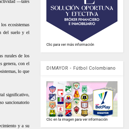
 actividad —tales
 los ecosistemas
n del suelo y el
Clic para ver más información
s rurales de los
s genera, con el
DIMAYOR - Fútbol Colombiano
osistemas, lo que
al significativo,
so sancionatorio
Clic en la imagen para ver información
ecimiento y a su