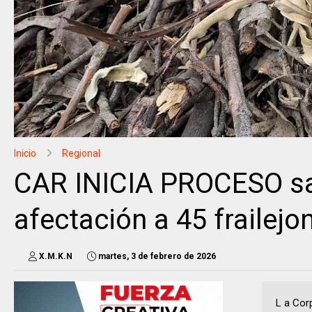
Inicio
Regional
CAR INICIA PROCESO sa
afectación a 45 frailejo
X.M.K.N
martes, 3 de febrero de 2026
L a Cor