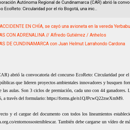
poración Autónoma Regional de Cundinamarca (CAR) abrió la convoc
 EcoReto: Circularidad por el río Bogotá, una inic...
ACCIDENTE EN CHÍA, se cayó una avioneta en la vereda Yerbab
AS CON ADRENALINA // Alfredo Gutiérrez / Anhelos
AS DE CUNDINAMARCA con Juan Helmut Larrahondo Cardona
) abrió la convocatoria del concurso EcoReto: Circularidad por el 
s públicas que lideren proyectos ambientales innovadores y busquen for
e las aulas. Son 3 ciclos de premiación, cada uno con 44 ganadores. L
2026, a través del formulario: https://forms.gle/n1QJPcwQ22zseXmM9.
yecto y el cargue del documento con todos los lineamientos establec
a.org.co/entornossosteniblescar. También debe cargarse un vídeo de 