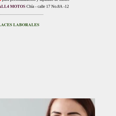
ALL4 MOTOS
Chía - calle 17 No.8A -12
........................................................
LACES LABORALES