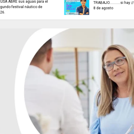
ARTISTAS CON ADRENALINA //
EN SISGA - CUNDIN
Elio Roca / Te necesito tanto
actividades de insp
amor te necesito
vigilancia y control.