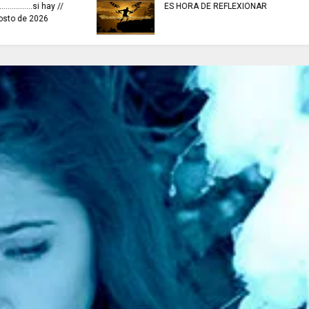
invitaciones públicas para
CONCURSO NACION
fortalecer las economías
Escritura premió 40
culturales y creativas.
historias de paz.