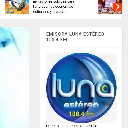
AL de
ARTISTAS CON ADRENALINA //
 autores de
Proyecto Colombia Vive/ El
pájaro amarillo
EMISORA LUNA ESTÉREO
106.4 FM
La mejor programación a un Clic