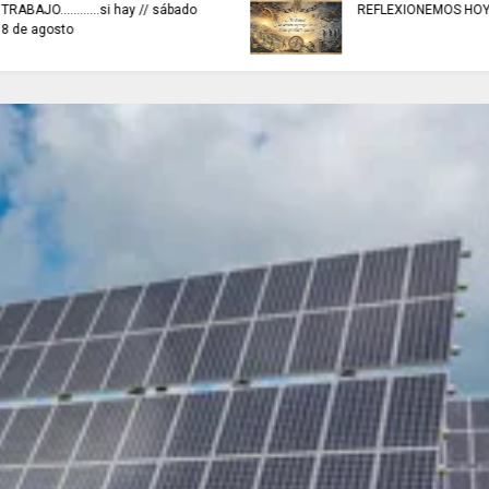
ARTISTAS CON ADRENALINA //
EN SISGA - CUNDIN
Elio Roca / Te necesito tanto
actividades de insp
amor te necesito
vigilancia y control.