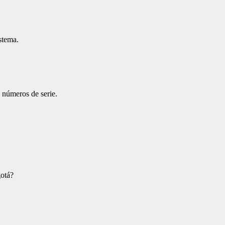
stema.
 números de serie.
gotá?