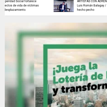
ExpoEmpleo SENA Joven 2026,
1.220 disponibles para
Cundinamarca.