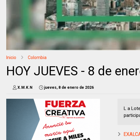
Inicio
Colombia
HOY JUEVES - 8 de enero
X.M.K.N
jueves, 8 de enero de 2026
L a Lot
particip
EXALCA