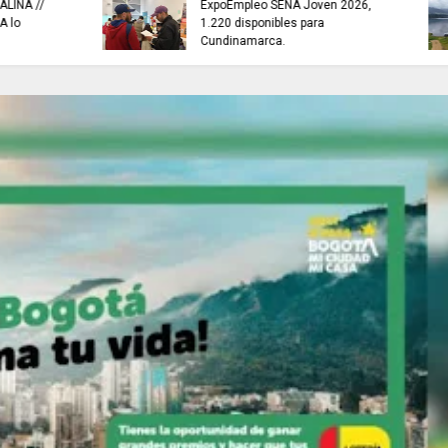
NEUSA ABRE sus aguas para el
TRABAJO............si
segundo festival náutico de
8 de agosto
2026.