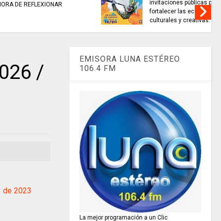
as para
CONCURSO NACIONAL de
nomías
Escritura premió 40 autores de
as.
historias de paz.
EMISORA LUNA ESTÉREO
026 /
106.4 FM
3 de 2023
La mejor programación a un Clic