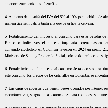
anteriormente, tenían este beneficio.
4. Aumento de la tarifa del IVA del 5% al 19% para bebidas de alto
manera que se iguala la tarifa a la que paga hoy la cerveza.
5. Fortalecimiento del impuesto al consumo para estas bebidas de a
Para casos indicativos, el impuesto implicaría incrementos en pr
contenido alcohólico en Colombia tuvieron en 2024 un precio 21
Ministerio de Salud y Protección Social, solo se dan reducciones si
6. Fortalecimiento del impuesto al consumo de tabaco y sus sustitu
este consumo, los precios de los cigarrillos en Colombia se encon
7. Las casas de apuestas que tienen juegos operados por internet s
electrónica. Así, se igualan las condiciones para las apuestas en líne
8. El impuesto del 1% a la extracción de petróleo y carbón, median