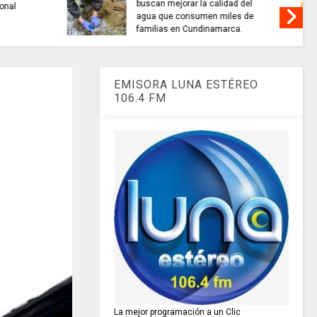
alidad del
TRABAJO....................si hay //
 miles de
jueves 6 de agosto de 2026
amarca.
EMISORA LUNA ESTÉREO
106.4 FM
La mejor programación a un Clic