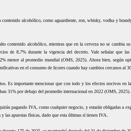
 contenido alcohólico, como aguardiente, ron, whisky, vodka y brandy,
lto contenido alcohólico, mientras que en la cerveza no se cambia su c
ecios de 8,7% durante la vigencia del decreto. Vale señalar que las
,2% menor al promedio mundial (OMS, 2025). Ahora bien, según opin
gnificativas en el consumo de licores cuando hay cambios cercanos al 3
tos. Es importante mencionar que con todo y los efectos nocivos en la
traban 31% por debajo del promedio internacional en 2022 (OMS, 2025).
eguirán pagando IVA, como cualquier negocio, y estarán obligadas a exp
a y las apuestas físicas, dado que esta últimas sí tienen IVA.
te decreto 175 de 2025, se mantendrá después del 31 de diciembre de 202