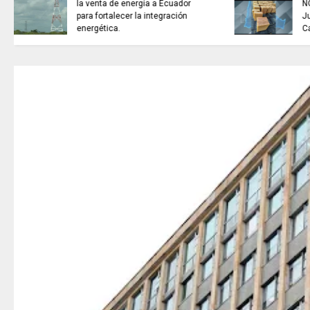
NOTICIAS de Cundinamarca con
Juan Helmuth Larrahondo
Cardona