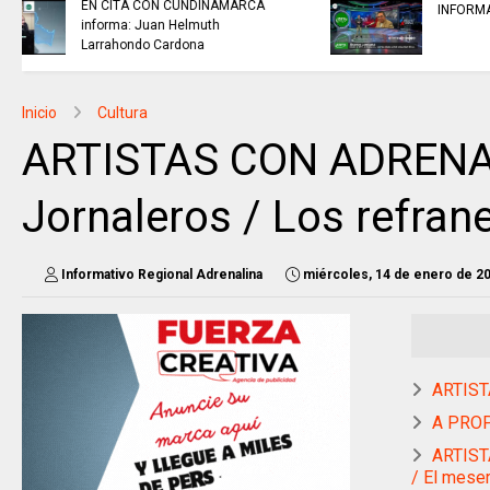
TRABAJO.............si hay//
miércoles 5 de agosto de 2026
Inicio
Cultura
ARTISTAS CON ADRENALI
Jornaleros / Los refran
Informativo Regional Adrenalina
miércoles, 14 de enero de 2
ARTIST
A PROP
ARTISTA
/ El mese