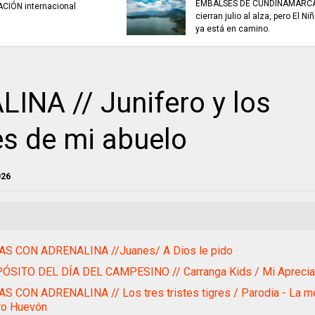
adultos y adultos 
MIERCOLES DE REFLEXIÓN
avanzan en sus pr
alfabetización.
NA // Junifero y los
es de mi abuelo
026
AS CON ADRENALINA //Juanes/ A Dios le pido
ÓSITO DEL DÍA DEL CAMPESINO // Carranga Kids / Mi Apreci
S CON ADRENALINA // Los tres tristes tigres / Parodia - La me
ro Huevón