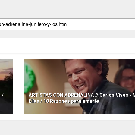
 /
ARTISTAS CON ADRENALINA // Carlos Vives - M
Elías / 10 Razones para amarte