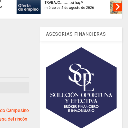
mayores
artistas con adrenalina // Carlos
ocesos de
Vives - Escalona
ASESORIAS FINANCIERAS
ado Campesino
sa del rincón