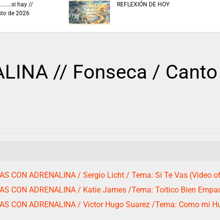
interactivo para consultar
ESTA ES LA BIBLIOT
recaudo de aportes a la
Digital de Colombi
seguridad social.
NA // Fonseca / Canto 
S CON ADRENALINA / Sergio Licht / Tema: Si Te Vas (Video ofi
AS CON ADRENALINA / Katie James /Tema: Toitico Bien Empa
AS CON ADRENALINA / Víctor Hugo Suarez /Tema: Como mi Hu