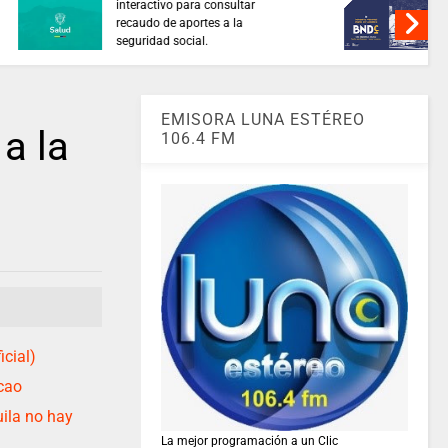
ENTIDADES PÚBLICAS reforzaron
ECA Nacional
la protección de datos y el uso
a – BNDC
responsable de la IA.
EMISORA LUNA ESTÉREO
a la
106.4 FM
cial)
cao
ila no hay
La mejor programación a un Clic