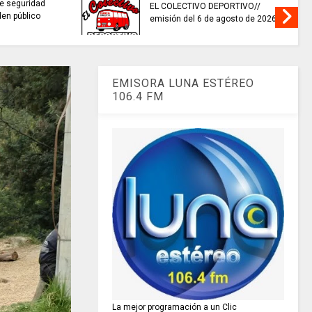
invitaciones públ
ES HORA DE REFLEXIONAR
fortalecer las e
culturales y creat
EMISORA LUNA ESTÉREO
106.4 FM
La mejor programación a un Clic