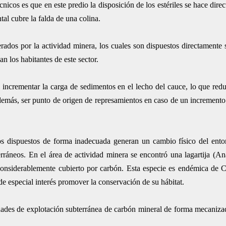
nicos es que en este predio la disposición de los estériles se hace dire
tal cubre la falda de una colina.
ados por la actividad minera, los cuales son dispuestos directamente 
 los habitantes de este sector.
l incrementar la carga de sedimentos en el lecho del cauce, lo que red
, además, ser punto de origen de represamientos en caso de un increment
os dispuestos de forma inadecuada generan un cambio físico del ento
terráneos. En el área de actividad minera se encontró una lagartija (An
a considerablemente cubierto por carbón. Esta especie es endémica de 
 de especial interés promover la conservación de su hábitat.
idades de explotación subterránea de carbón mineral de forma mecaniza