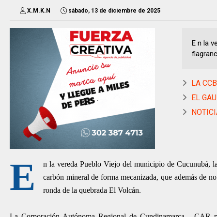
X.M.K.N
sábado, 13 de diciembre de 2025
E n la 
flagranc
LA CCB 
EL GAU
NOTICI
E
n la vereda Pueblo Viejo del municipio de Cucunubá, la
carbón mineral de forma mecanizada, que además de no c
ronda de la quebrada El Volcán.
La Corporación Autónoma Regional de Cundinamarca - CAR plan